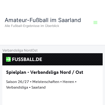
Zum
Inhalt
springen
Amateur-Fußball im Saarland
Alle Fußball-Ergebnisse im Überblick
Verbandsliga NordOst