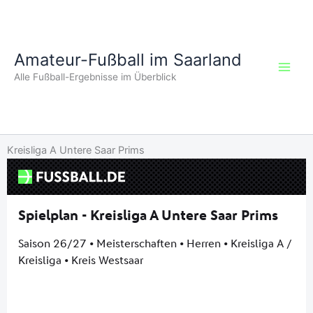
Zum
Inhalt
springen
Amateur-Fußball im Saarland
Alle Fußball-Ergebnisse im Überblick
Kreisliga A Untere Saar Prims