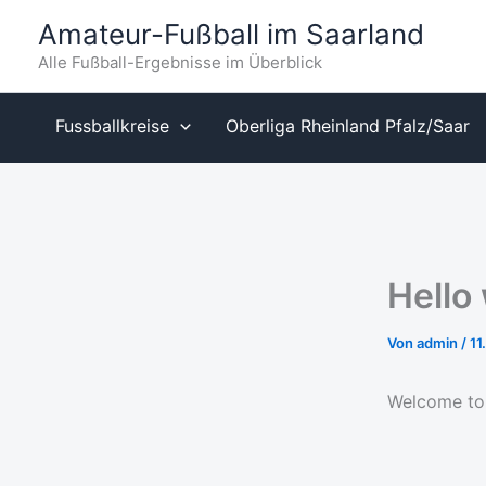
Zum
Amateur-Fußball im Saarland
Inhalt
Alle Fußball-Ergebnisse im Überblick
springen
Fussballkreise
Oberliga Rheinland Pfalz/Saar
Hello
Von
admin
/
11
Welcome to W