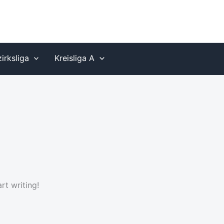
irksliga
Kreisliga A
rt writing!